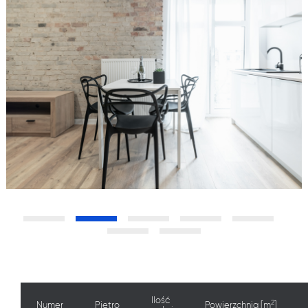
Ilość
2
Numer
Piętro
Powierzchnia [m
]